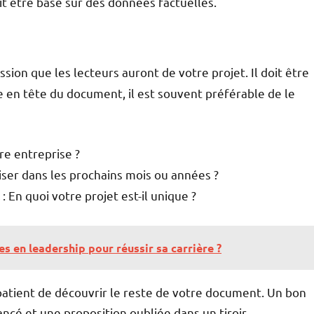
it être basé sur des données factuelles.
ion que les lecteurs auront de votre projet. Il doit être
se en tête du document, il est souvent préférable de le
tre entreprise ?
iser dans les prochains mois ou années ?
: En quoi votre projet est-il unique ?
en leadership pour réussir sa carrière ?
mpatient de découvrir le reste de votre document. Un bon
ncé et une proposition oubliée dans un tiroir.