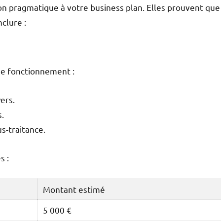
n pragmatique à votre business plan. Elles prouvent que
clure :
e fonctionnement :
ers.
s.
us-traitance.
s :
Montant estimé
5 000 €