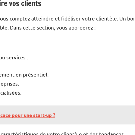
re vos clients
us comptez atteindre et fidéliser votre clientèle. Un bo
able. Dans cette section, vous aborderez :
u services :
nement en présentiel.
reprises.
ialisées.
cace pour une start-up ?
 caractéristiques de votre clientèle et des tendances